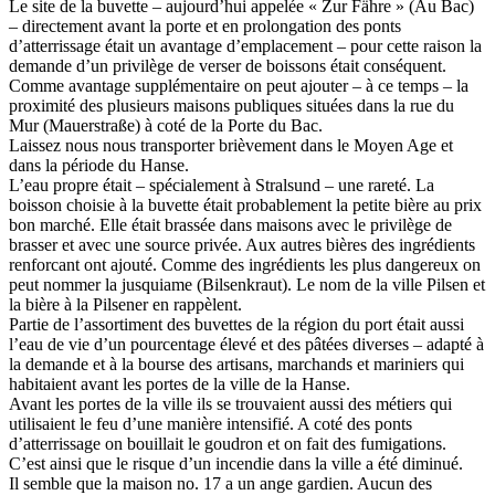
Le site de la buvette – aujourd’hui appelée « Zur Fähre » (Au Bac)
– directement avant la porte et en prolongation des ponts
d’atterrissage était un avantage d’emplacement – pour cette raison la
demande d’un privilège de verser de boissons était conséquent.
Comme avantage supplémentaire on peut ajouter – à ce temps – la
proximité des plusieurs maisons publiques situées dans la rue du
Mur (Mauerstraße) à coté de la Porte du Bac.
Laissez nous nous transporter brièvement dans le Moyen Age et
dans la période du Hanse.
L’eau propre était – spécialement à Stralsund – une rareté. La
boisson choisie à la buvette était probablement la petite bière au prix
bon marché. Elle était brassée dans maisons avec le privilège de
brasser et avec une source privée. Aux autres bières des ingrédients
renforcant ont ajouté. Comme des ingrédients les plus dangereux on
peut nommer la jusquiame (Bilsenkraut). Le nom de la ville Pilsen et
la bière à la Pilsener en rappèlent.
Partie de l’assortiment des buvettes de la région du port était aussi
l’eau de vie d’un pourcentage élevé et des pâtées diverses – adapté à
la demande et à la bourse des artisans, marchands et mariniers qui
habitaient avant les portes de la ville de la Hanse.
Avant les portes de la ville ils se trouvaient aussi des métiers qui
utilisaient le feu d’une manière intensifié. A coté des ponts
d’atterrissage on bouillait le goudron et on fait des fumigations.
C’est ainsi que le risque d’un incendie dans la ville a été diminué.
Il semble que la maison no. 17 a un ange gardien. Aucun des