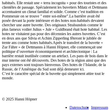
habitués. Elle restait une « terra incognita » pour des touristes et des
clientèles de passage. Spécialement les buvetiers Milatz et Dettmann
accentuaient un climat familial et solide. Comme c’est tradition en
Pommeraie on se trouve ” entre soi-même”.La barrière avait été
posée devant la porte intérieure et des hotes non-habitués devaient
chercher une autre buvette. Des originaux Stralsundois comme le
plus fameux voilier Julius « Jule » Guldbrand était hote habitué. Les
hotes ne visitaient pas pour des décennies les autres buvettes. C’est
en deux ans que Silvia et Achim Zipperling fêteront le jubilée de
trente ans comme hotes habitués.Après le transfert de la buvette «
Zur Fähre » de Dettmanns à Hanni Höpner, elle commençait une
politique d’ouverture économiquement et architectonique : La
barrière restait inutilisée comme un artefact. Les pans de bois dans le
mur interne ont été découverts. Des hotes de la région ainsi que des
pays externes sont toujours bienvenus. Des hotes de l’Islande, de la
Russie, de l’Amérique du Sud sont déjà demeurer ici.
C’est le caractère spécial de la buvette qui simplement attire tout le
monde.
© 2025 Hanni Höpner
Datenschutz
Impressum