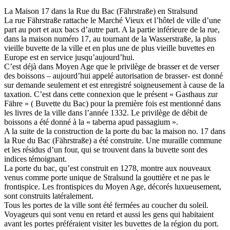
La Maison 17 dans la Rue du Bac (Fährstraße) en Stralsund
La rue Fährstraße rattache le Marché Vieux et l’hôtel de ville d’une
part au port et aux bacs d’autre part. A la partie inférieure de la rue,
dans la maison numéro 17, au tournant de la Wasserstraße, la plus
vieille buvette de la ville et en plus une de plus vieille buvettes en
Europe est en service jusqu’aujourd’hui.
C’est déjà dans Moyen Age que le privilège de brasser et de verser
des boissons – aujourd’hui appelé autorisation de brasser- est donné
sur demande seulement et est enregistré soigneusement à cause de la
taxation. C’est dans cette connexion que le présent « Gasthaus zur
Fähre » ( Buvette du Bac) pour la première fois est mentionné dans
les livres de la ville dans l’année 1332. Le privilège de débit de
boissons a été donné à la « taberna apud passagium ».
A la suite de la construction de la porte du bac la maison no. 17 dans
la Rue du Bac (Fährstraße) a été construite. Une muraille commune
et les résidus d’un four, qui se trouvent dans la buvette sont des
indices témoignant.
La porte du bac, qu’est construit en 1278, montre aux nouveaux
venus comme porte unique de Stralsund la gouttière et ne pas le
frontispice. Les frontispices du Moyen Age, décorés luxueusement,
sont construits latéralement.
Tous les portes de la ville sont été fermées au coucher du soleil.
Voyageurs qui sont venu en retard et aussi les gens qui habitaient
avant les portes préféraient visiter les buvettes de la région du port.