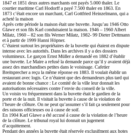
1847 et 1851 deux autres marchants ont payés 5.000 thaler. Le
courtier maritime Carl Hodorff a payé 7.500 thaler en 1863. En
1873 c’était encore un marchant, Carl Gottfried Heinzelmann, qui a
acheté la maison
Après cette période la maison était une buvette. Jusqu’au 1946 Otto
Glawe et son fils Karl conduisaient la maison. 1946 – 1960 Albert
Milatz, 1960 – 82 son fils Werner Milatz, 1982- 99 Dieter Dettmann
et à partir de 1999 Hanni Höpner.
C’étaient surtout les propriétaires de la buvette qui étaient en dispute
intense avec les autorités. Dans les archives il y a des dossiers
volumineux. Le garçon Ernst Müller a demandé en 1882 d’établir
une buvette. Le Maire a refusé la demande parce qu’il y avaient déjà
assez des marchandises petites dans le voisinage. Cafetier
Breitsprecher a reçu la même réponse en 1883. Il voulait établir un
restaurant avec logis. Ce n’étaient que des demandeurs plus tard qui
avaient de bonne chance : Le comité de la ville leur donnait les
autorisations nécessaires contre l’envie du conseil de la ville.
Un voisin vu fréquemment dans la buvette était le gardien de la
porte et de la nuit. Il visitait la buvette à cause de la violation de
l’heure de clôture. On ne peut qu’assumer s’il fait ça seulement pour
des raisons officieuses ou à cause de soif.
En 1904 Karl Glawe a été accusé á cause de la violation de l’heure
de la clôture. Le tribunal royal lui donnait un jugement
d’acquittement.
Pendant des années la buvette était réservée exclusifment aux hotes