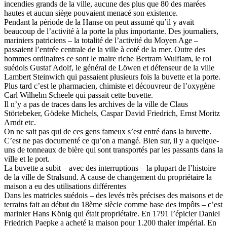
incendies grands de la ville, aucune des plus que 80 des marées
hautes et aucun siège pouvaient menacé son existence.
Pendant la période de la Hanse on peut assumé qu’il y avait
beaucoup de l’activité à la porte la plus importante. Des journaliers,
mariniers patriciens – la totalité de l’activité du Moyen Age –
passaient l’entrée centrale de la ville à coté de la mer. Outre des
hommes ordinaires ce sont le maire riche Bertram Wulflam, le roi
suédois Gustaf Adolf, le général de Löwen et défenseur de la ville
Lambert Steinwich qui passaient plusieurs fois la buvette et la porte.
Plus tard c’est le pharmacien, chimiste et découvreur de l’oxygène
Carl Wilhelm Scheele qui passait cette buvette.
Il n’y a pas de traces dans les archives de la ville de Claus
Störtebeker, Gödeke Michels, Caspar David Friedrich, Ernst Moritz
Arndt etc.
On ne sait pas qui de ces gens fameux s’est entré dans la buvette.
C’est ne pas documenté ce qu’on a mangé. Bien sur, il y a quelque-
uns de tonneaux de bière qui sont transportés par les passants dans la
ville et le port.
La buvette a subit – avec des interruptions – la plupart de l’histoire
de la ville de Stralsund. A cause de changement du propriétaire la
maison a eu des utilisations différentes
Dans les matricles suédois – des levés très précises des maisons et de
terrains fait au début du 18ème siècle comme base des impôts – c’est
marinier Hans König qui était propriétaire. En 1791 l’épicier Daniel
Friedrich Paepke a acheté la maison pour 1.200 thaler impérial. En